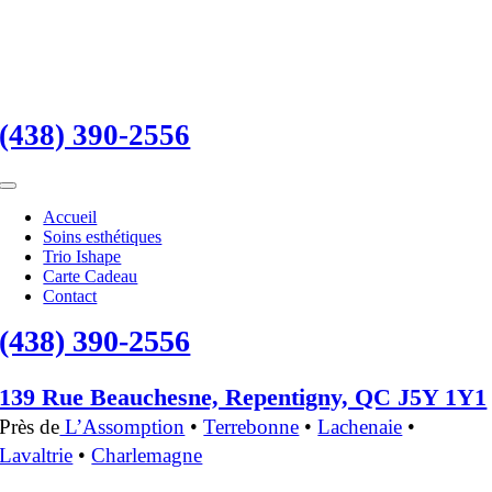
Skip
to
content
(438) 390-2556
Toggle
Navigation
Accueil
Soins esthétiques
Trio Ishape
Carte Cadeau
Contact
(438) 390-2556
139 Rue Beauchesne, Repentigny, QC J5Y 1Y1
Près de
L’Assomption
•
Terrebonne
•
Lachenaie
•
Lavaltrie
•
Charlemagne