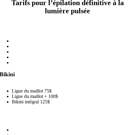
Tarifs pour l’épilation définitive à la
lumière pulsée
Épilation du Visage
Lèvre supérieure 40$
Menton 50$
Menton/lèvre 60$
Menton/cou 60$
Joues 60$
Bikini
Ligne du maillot 75$
Ligne du maillot + 100$
Bikini intégral 125$
Bras
Aisselles 40$