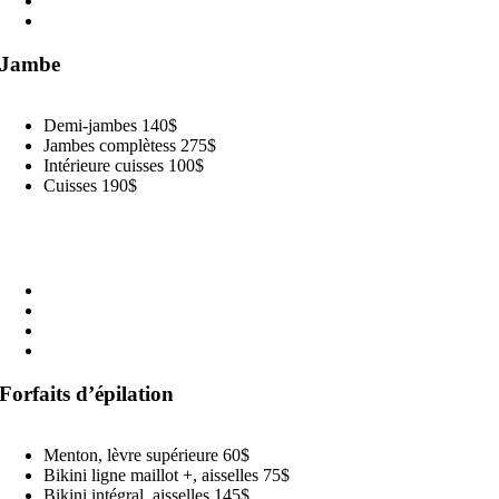
Bras (femme) 140$
Bras (homme) 170$
Jambe
Demi-jambes 140$
Jambes complètess 275$
Intérieure cuisses 100$
Cuisses 190$
Dos & torse
Dos complet avec épaule 250$
Torse 175$
Haut du dos avec épaule 150$
Bas du dos 130$
Forfaits d’épilation
Menton, lèvre supérieure 60$
Bikini ligne maillot +, aisselles 75$
Bikini intégral, aisselles 145$