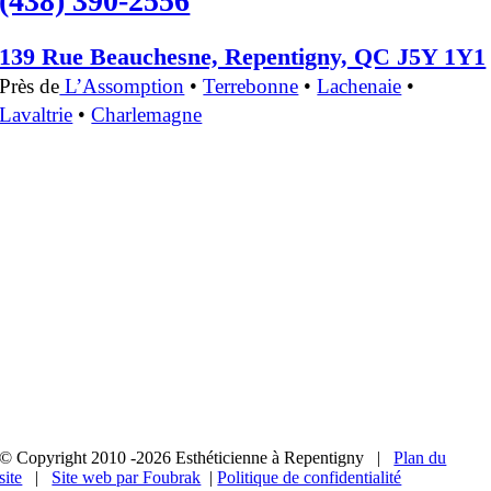
(438) 390-2556
139 Rue Beauchesne, Repentigny, QC J5Y 1Y1
Près de
L’Assomption
•
Terrebonne
•
Lachenaie
•
Lavaltrie
•
Charlemagne
© Copyright 2010 -2026 Esthéticienne à Repentigny |
Plan du
site
|
Site web par Foubrak
|
Politique de confidentialité