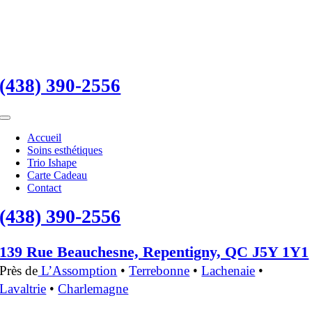
Skip
to
content
(438) 390-2556
Toggle
Navigation
Accueil
Soins esthétiques
Trio Ishape
Carte Cadeau
Contact
(438) 390-2556
139 Rue Beauchesne, Repentigny, QC J5Y 1Y1
Près de
L’Assomption
•
Terrebonne
•
Lachenaie
•
Lavaltrie
•
Charlemagne