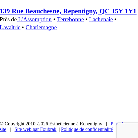
139 Rue Beauchesne, Repentigny, QC J5Y 1Y1
Près de
L’Assomption
•
Terrebonne
•
Lachenaie
•
Lavaltrie
•
Charlemagne
© Copyright 2010 -2026 Esthéticienne à Repentigny |
Plan du
site
|
Site web par Foubrak
|
Politique de confidentialité