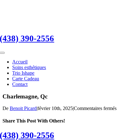
Skip
to
content
(438) 390-2556
Toggle
Navigation
Accueil
Soins esthétiques
Trio Ishape
Carte Cadeau
Contact
Charlemagne, Qc
sur
De
Benoit Picard
|
février 10th, 2025
|
Commentaires fermés
Charlemagn
Qc
Share This Post With Others!
Facebook
X
LinkedIn
Tumblr
Pinterest
Vk
Courriel
(438) 390-2556